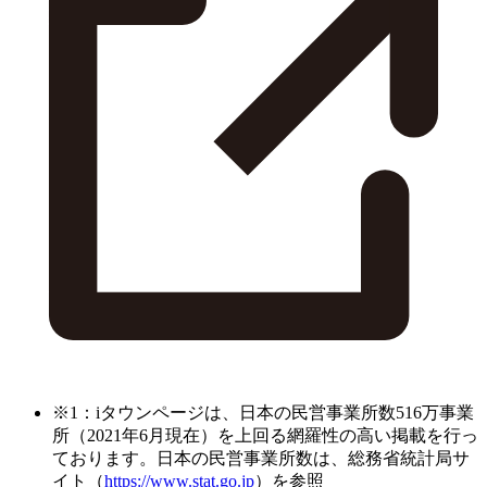
※1：iタウンページは、日本の民営事業所数516万事業
所（2021年6月現在）を上回る網羅性の高い掲載を行っ
ております。日本の民営事業所数は、総務省統計局サ
イト（
https://www.stat.go.jp
）を参照