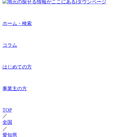
ホーム・検索
コラム
はじめての方
事業主の方
TOP
／
全国
／
愛知県