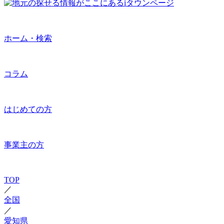
ホーム・検索
コラム
はじめての方
事業主の方
TOP
／
全国
／
愛知県