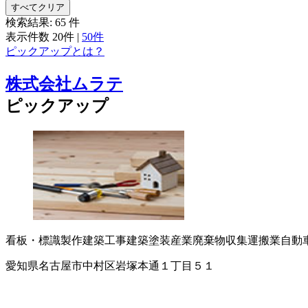
すべてクリア
検索結果:
65
件
表示件数
20件
|
50件
ピックアップとは？
株式会社ムラテ
ピックアップ
看板・標識製作
建築工事
建築塗装
産業廃棄物収集運搬業
自動
愛知県名古屋市中村区岩塚本通１丁目５１