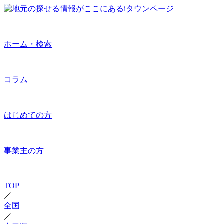
ホーム・検索
コラム
はじめての方
事業主の方
TOP
／
全国
／