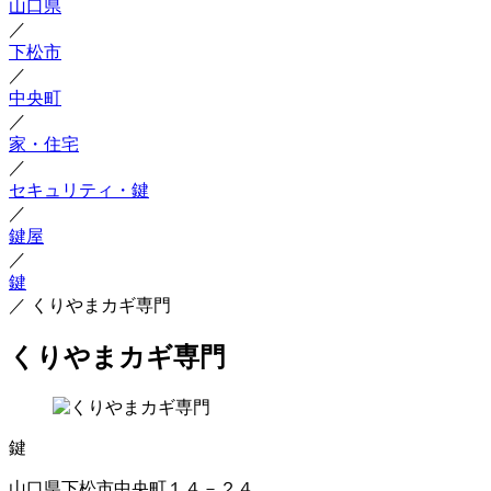
山口県
／
下松市
／
中央町
／
家・住宅
／
セキュリティ・鍵
／
鍵屋
／
鍵
／
くりやまカギ専門
くりやまカギ専門
鍵
山口県下松市中央町１４－２４