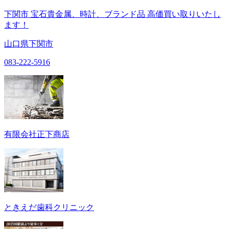
下関市 宝石貴金属、時計、ブランド品 高価買い取りいたし
ます！
山口県下関市
083-222-5916
有限会社正下商店
ときえだ歯科クリニック