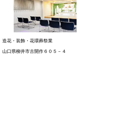
造花・装飾・花環
葬祭業
山口県柳井市古開作６０５－４