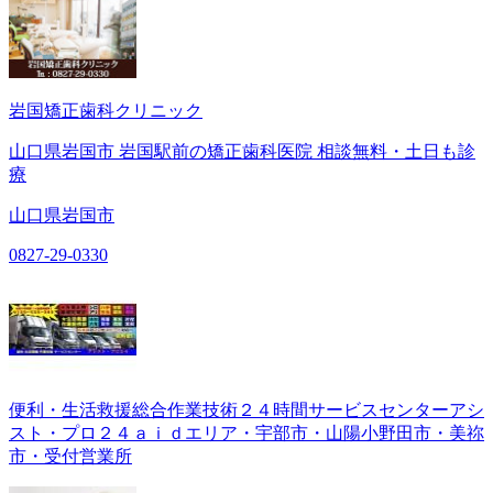
岩国矯正歯科クリニック
山口県岩国市 岩国駅前の矯正歯科医院 相談無料・土日も診
療
山口県岩国市
0827-29-0330
便利・生活救援総合作業技術２４時間サービスセンターアシ
スト・プロ２４ａｉｄエリア・宇部市・山陽小野田市・美祢
市・受付営業所