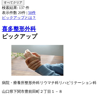
すべてクリア
検索結果:
137
件
表示件数
20件
|
50件
ピックアップとは？
喜多整形外科
ピックアップ
病院・療養所
整形外科
リウマチ科
リハビリテーション科
山口県下関市豊前田町２丁目１－８