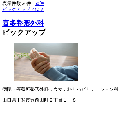
表示件数
20件
|
50件
ピックアップとは？
喜多整形外科
ピックアップ
病院・療養所
整形外科
リウマチ科
リハビリテーション科
山口県下関市豊前田町２丁目１－８