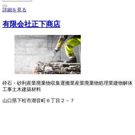
詳細を見る
有限会社正下商店
砕石・砂利
産業廃棄物収集運搬業
産業廃棄物処理業
建物解体
工事
土木建築材料
山口県下松市潮音町６丁目２－７