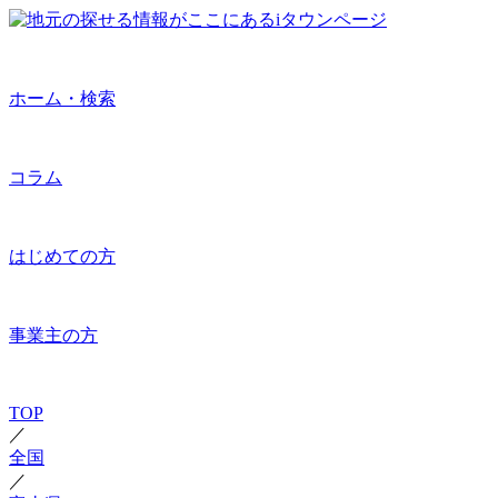
ホーム・検索
コラム
はじめての方
事業主の方
TOP
／
全国
／