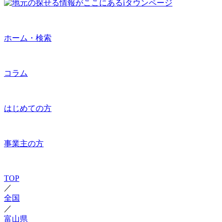
ホーム・検索
コラム
はじめての方
事業主の方
TOP
／
全国
／
富山県