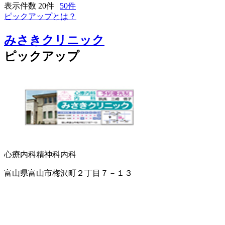
表示件数
20件
|
50件
ピックアップとは？
みさきクリニック
ピックアップ
心療内科
精神科
内科
富山県富山市梅沢町２丁目７－１３