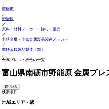
／
南砺市
／
野能原
／
原料・材料メーカー・卸し・販売
／
非鉄金属・非鉄金属製品関連メーカー
／
非鉄金属製品製造・加工
／
金属プレス・板金の一覧
富山県南砺市野能原 金属プレ
絞り込み
検索条件
地域
エリア・駅