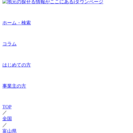
ホーム・検索
コラム
はじめての方
事業主の方
TOP
／
全国
／
富山県