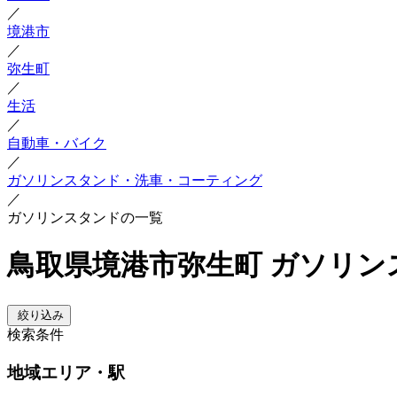
／
境港市
／
弥生町
／
生活
／
自動車・バイク
／
ガソリンスタンド・洗車・コーティング
／
ガソリンスタンドの一覧
鳥取県境港市弥生町 ガソリン
絞り込み
検索条件
地域
エリア・駅