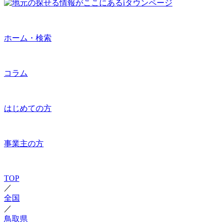
ホーム・検索
コラム
はじめての方
事業主の方
TOP
／
全国
／
鳥取県