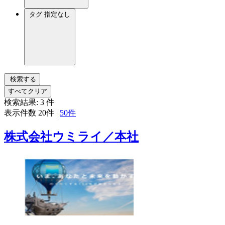
タグ
指定なし
検索する
すべてクリア
検索結果:
3
件
表示件数
20件
|
50件
株式会社ウミライ／本社