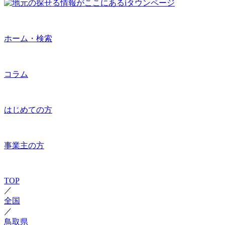
ホーム・検索
コラム
はじめての方
事業主の方
TOP
／
全国
／
鳥取県