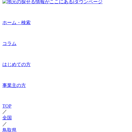
ホーム・検索
コラム
はじめての方
事業主の方
TOP
／
全国
／
鳥取県