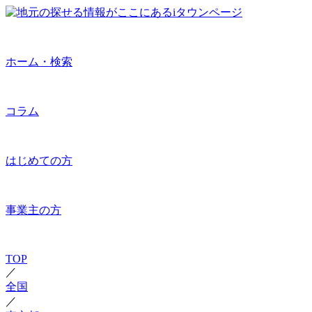
ホーム・検索
コラム
はじめての方
事業主の方
TOP
／
全国
／