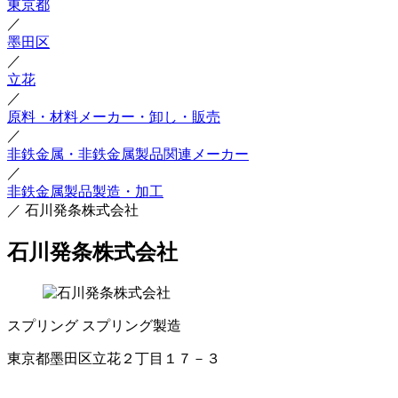
東京都
／
墨田区
／
立花
／
原料・材料メーカー・卸し・販売
／
非鉄金属・非鉄金属製品関連メーカー
／
非鉄金属製品製造・加工
／
石川発条株式会社
石川発条株式会社
スプリング
スプリング製造
東京都墨田区立花２丁目１７－３