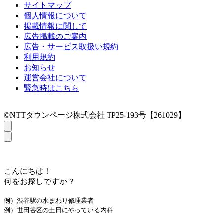
サイトマップ
個人情報について
掲載情報に関して
広告掲載のご案内
広告・サービス取扱い規約
利用規約
お知らせ
運営会社について
緊急時はこちら
©NTTタウンページ株式会社 TP25-193号【261029】
こんにちは！
何をお探しですか？
例）渋谷駅の水まわり修理業者
例）世田谷区の土日にやっている内科