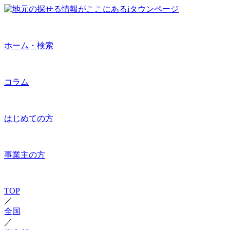
ホーム・検索
コラム
はじめての方
事業主の方
TOP
／
全国
／