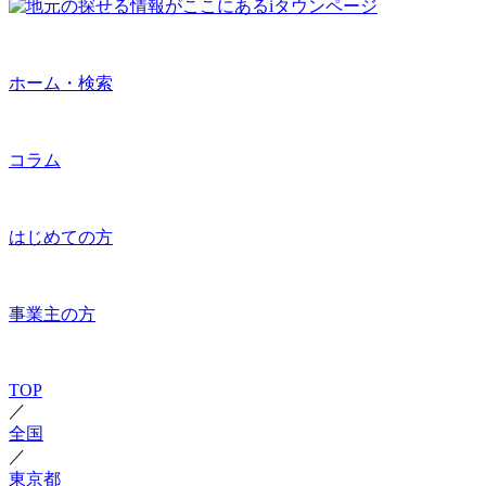
ホーム・検索
コラム
はじめての方
事業主の方
TOP
／
全国
／
東京都