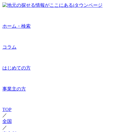
ホーム・検索
コラム
はじめての方
事業主の方
TOP
／
全国
／