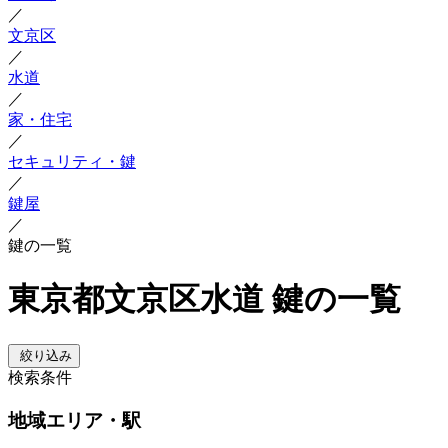
／
文京区
／
水道
／
家・住宅
／
セキュリティ・鍵
／
鍵屋
／
鍵の一覧
東京都文京区水道 鍵の一覧
絞り込み
検索条件
地域
エリア・駅