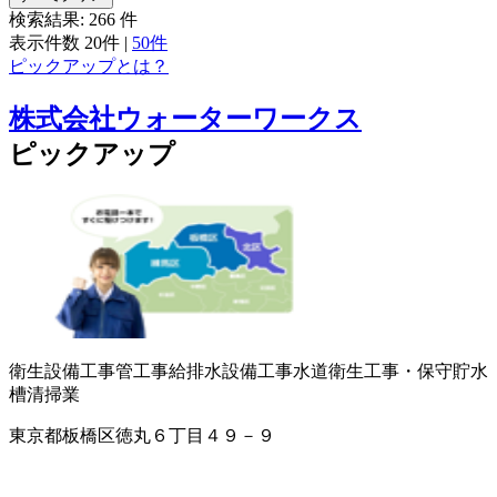
検索結果:
266
件
表示件数
20件
|
50件
ピックアップとは？
株式会社ウォーターワークス
ピックアップ
衛生設備工事
管工事
給排水設備工事
水道衛生工事・保守
貯水
槽清掃業
東京都板橋区徳丸６丁目４９－９