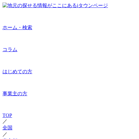
ホーム・検索
コラム
はじめての方
事業主の方
TOP
／
全国
／