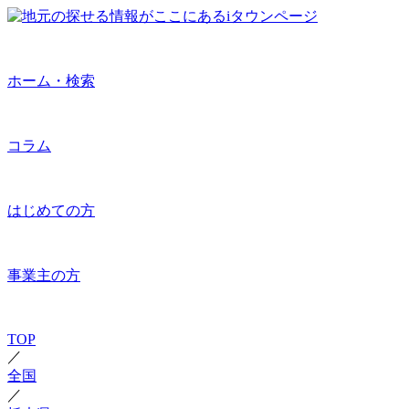
ホーム・検索
コラム
はじめての方
事業主の方
TOP
／
全国
／