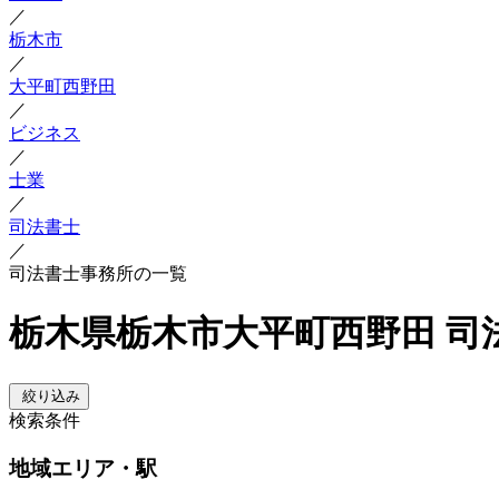
／
栃木市
／
大平町西野田
／
ビジネス
／
士業
／
司法書士
／
司法書士事務所の一覧
栃木県栃木市大平町西野田 司
絞り込み
検索条件
地域
エリア・駅