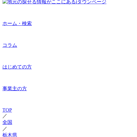
ホーム・検索
コラム
はじめての方
事業主の方
TOP
／
全国
／
栃木県