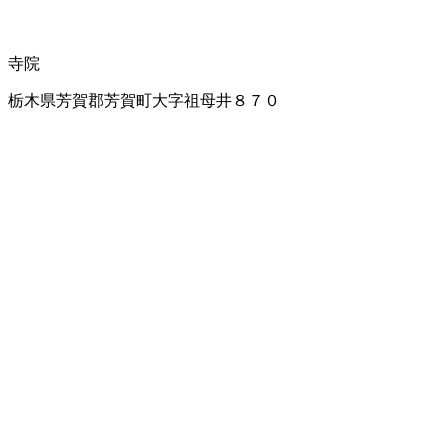
寺院
栃木県芳賀郡芳賀町大字祖母井８７０