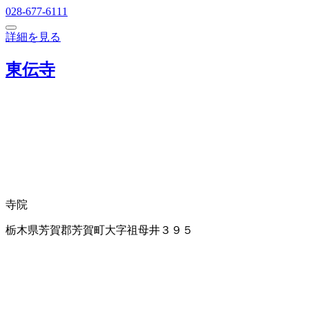
028-677-6111
詳細を見る
東伝寺
寺院
栃木県芳賀郡芳賀町大字祖母井３９５