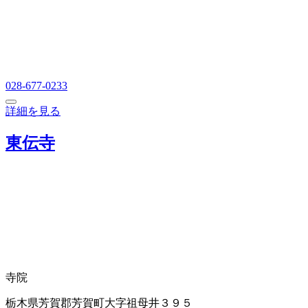
028-677-0233
詳細を見る
東伝寺
寺院
栃木県芳賀郡芳賀町大字祖母井３９５