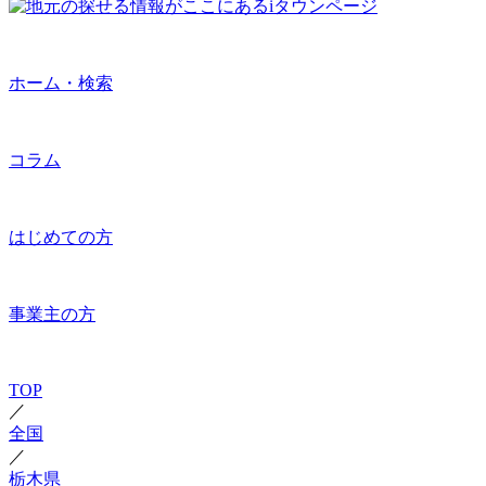
ホーム・検索
コラム
はじめての方
事業主の方
TOP
／
全国
／
栃木県