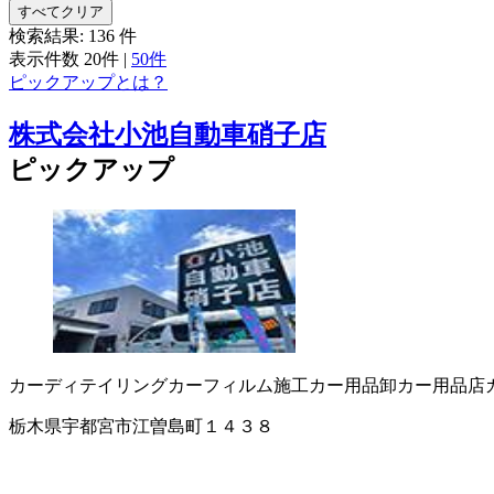
すべてクリア
検索結果:
136
件
表示件数
20件
|
50件
ピックアップとは？
株式会社小池自動車硝子店
ピックアップ
カーディテイリング
カーフィルム施工
カー用品卸
カー用品店
栃木県宇都宮市江曽島町１４３８