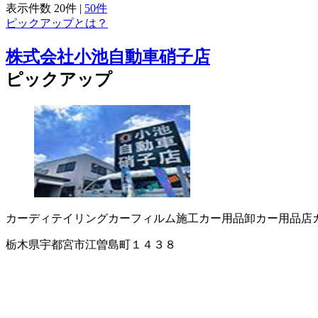
表示件数
20件
|
50件
ピックアップとは？
株式会社小池自動車硝子店
ピックアップ
カーディテイリング
カーフィルム施工
カー用品卸
カー用品店
栃木県宇都宮市江曽島町１４３８