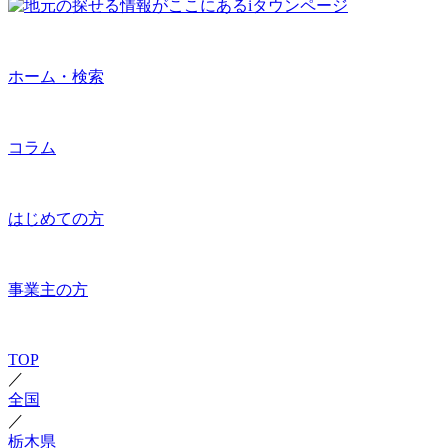
ホーム・検索
コラム
はじめての方
事業主の方
TOP
／
全国
／
栃木県