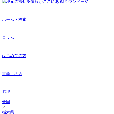
ホーム・検索
コラム
はじめての方
事業主の方
TOP
／
全国
／
栃木県