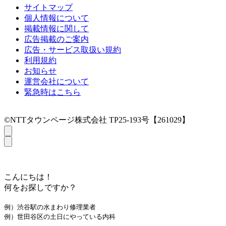
サイトマップ
個人情報について
掲載情報に関して
広告掲載のご案内
広告・サービス取扱い規約
利用規約
お知らせ
運営会社について
緊急時はこちら
©NTTタウンページ株式会社 TP25-193号【261029】
こんにちは！
何をお探しですか？
例）渋谷駅の水まわり修理業者
例）世田谷区の土日にやっている内科