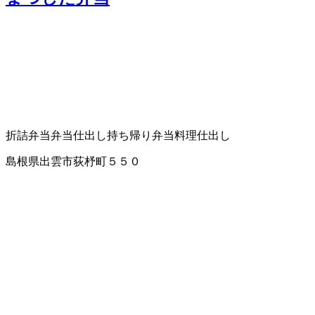
折詰弁当
弁当仕出し
持ち帰り弁当
料理仕出し
島根県出雲市荻杼町５５０