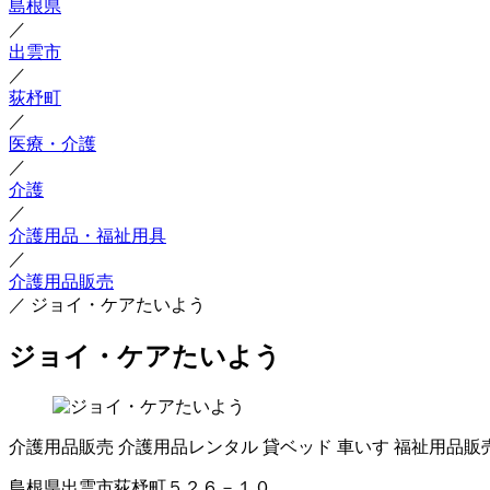
島根県
／
出雲市
／
荻杼町
／
医療・介護
／
介護
／
介護用品・福祉用具
／
介護用品販売
／
ジョイ・ケアたいよう
ジョイ・ケアたいよう
介護用品販売
介護用品レンタル
貸ベッド
車いす
福祉用品販
島根県出雲市荻杼町５２６－１０