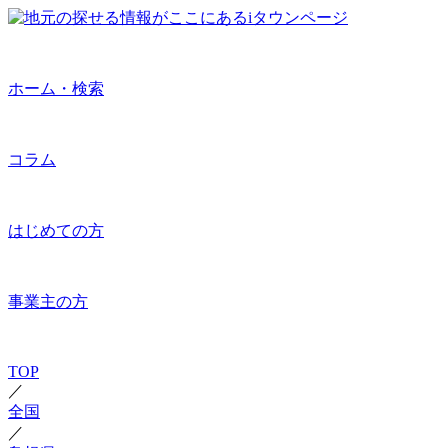
ホーム・検索
コラム
はじめての方
事業主の方
TOP
／
全国
／