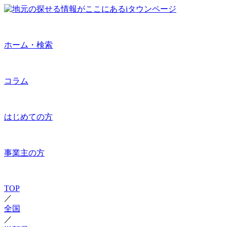
ホーム・検索
コラム
はじめての方
事業主の方
TOP
／
全国
／