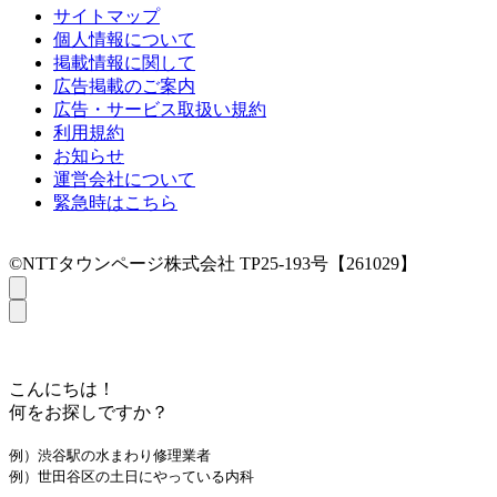
サイトマップ
個人情報について
掲載情報に関して
広告掲載のご案内
広告・サービス取扱い規約
利用規約
お知らせ
運営会社について
緊急時はこちら
©NTTタウンページ株式会社 TP25-193号【261029】
こんにちは！
何をお探しですか？
例）渋谷駅の水まわり修理業者
例）世田谷区の土日にやっている内科