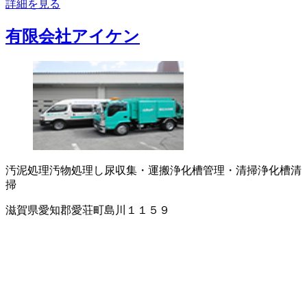
詳細を見る
有限会社アイケン
汚泥処理
汚物処理
し尿収集・運搬
浄化槽管理・清掃
浄化槽清
掃
滋賀県愛知郡愛荘町島川１１５９