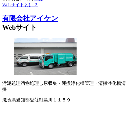
Webサイトとは？
有限会社アイケン
Webサイト
汚泥処理
汚物処理
し尿収集・運搬
浄化槽管理・清掃
浄化槽清
掃
滋賀県愛知郡愛荘町島川１１５９