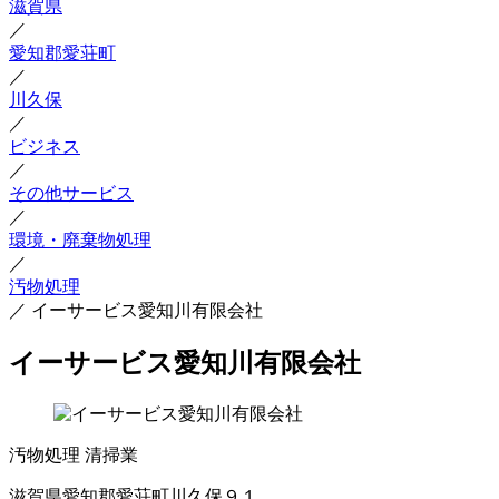
滋賀県
／
愛知郡愛荘町
／
川久保
／
ビジネス
／
その他サービス
／
環境・廃棄物処理
／
汚物処理
／
イーサービス愛知川有限会社
イーサービス愛知川有限会社
汚物処理
清掃業
滋賀県愛知郡愛荘町川久保９１