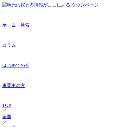
ホーム・検索
コラム
はじめての方
事業主の方
TOP
／
全国
／