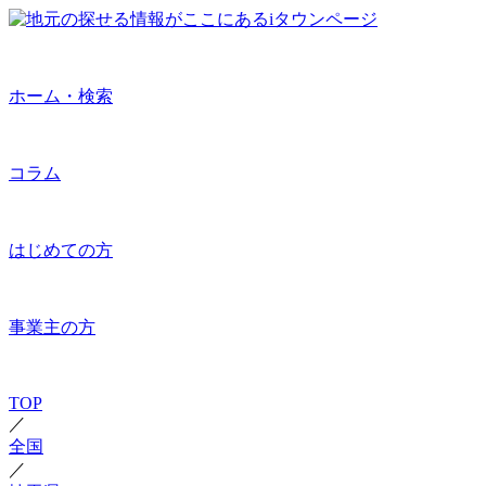
ホーム・検索
コラム
はじめての方
事業主の方
TOP
／
全国
／