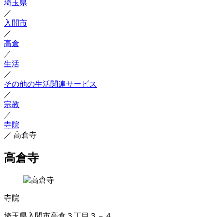
埼玉県
／
入間市
／
高倉
／
生活
／
その他の生活関連サービス
／
宗教
／
寺院
／
高倉寺
高倉寺
寺院
埼玉県入間市高倉３丁目３－４