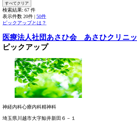
すべてクリア
検索結果:
67
件
表示件数
20件
|
50件
ピックアップとは？
医療法人社団あさひ会 あさひクリニ
ピックアップ
神経内科
心療内科
精神科
埼玉県川越市大字鯨井新田６－１