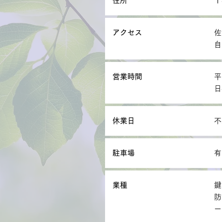
住所
〒
アクセス
佐
自
営業時間
平
日
休業日
不
駐車場
有
業種
鍵
防
ー