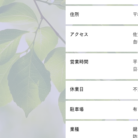
住所
〒
アクセス
佐
自
営業時間
平
日
休業日
不
駐車場
有
業種
鍵
防