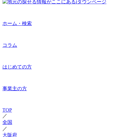
ホーム・検索
コラム
はじめての方
事業主の方
TOP
／
全国
／
大阪府