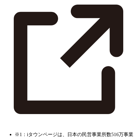
※1：iタウンページは、日本の民営事業所数516万事業