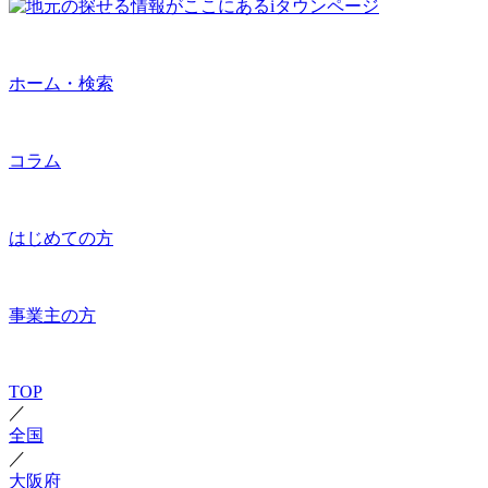
ホーム・検索
コラム
はじめての方
事業主の方
TOP
／
全国
／
大阪府