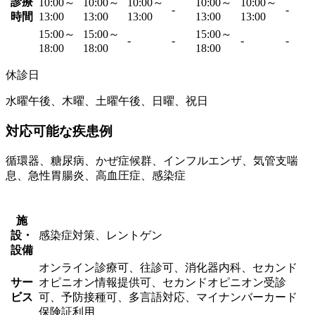
診療
10:00～
10:00～
10:00～
10:00～
10:00～
-
-
時間
13:00
13:00
13:00
13:00
13:00
15:00～
15:00～
15:00～
-
-
-
-
18:00
18:00
18:00
休診日
水曜午後、木曜、土曜午後、日曜、祝日
対応可能な疾患例
循環器、糖尿病、かぜ症候群、インフルエンザ、気管支喘
息、急性胃腸炎、高血圧症、感染症
施
設・
感染症対策、レントゲン
設備
オンライン診療可、往診可、消化器内科、セカンド
サー
オピニオン情報提供可、セカンドオピニオン受診
ビス
可、予防接種可、多言語対応、マイナンバーカード
保険証利用