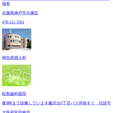
場有
兵庫県神戸市兵庫区
078-511-3361
神吉産婦人科
松島歯科医院
夜8時まで診療しています藤沢台6丁目バス停前すぐ 往診可
大阪府富田林市