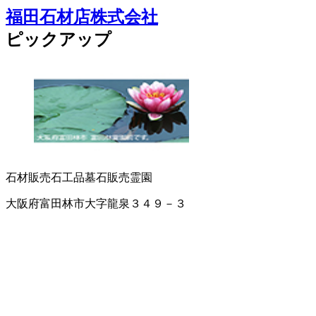
福田石材店株式会社
ピックアップ
石材販売
石工品
墓石販売
霊園
大阪府富田林市大字龍泉３４９－３