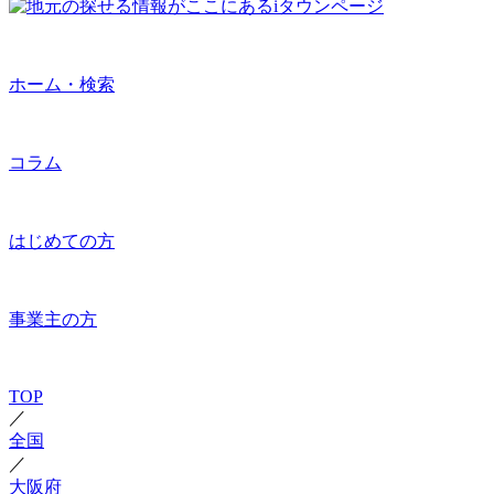
ホーム・検索
コラム
はじめての方
事業主の方
TOP
／
全国
／
大阪府