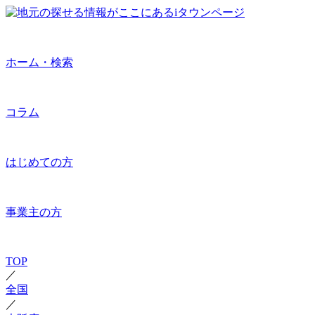
ホーム・検索
コラム
はじめての方
事業主の方
TOP
／
全国
／