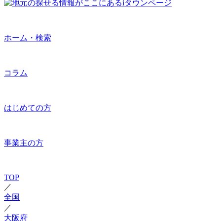
ホーム・検索
コラム
はじめての方
事業主の方
TOP
／
全国
／
大阪府