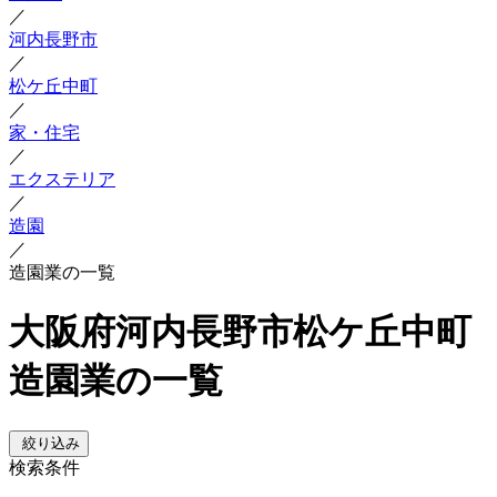
／
河内長野市
／
松ケ丘中町
／
家・住宅
／
エクステリア
／
造園
／
造園業の一覧
大阪府河内長野市松ケ丘中町
造園業の一覧
絞り込み
検索条件