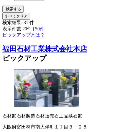
検索する
すべてクリア
検索結果:
31
件
表示件数
20件
|
50件
ピックアップとは？
福田石材工業株式会社本店
ピックアップ
石材卸
石材製造
石材販売
石工品
墓石卸
大阪府富田林市南大伴町１丁目３－２５