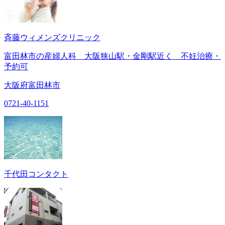
斉藤ウィメンズクリニック
富田林市の産婦人科 大阪狭山駅・金剛駅近く 不妊治療・
予約可
大阪府富田林市
0721-40-1151
千代田コンタクト