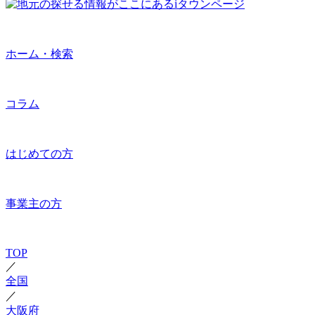
ホーム・検索
コラム
はじめての方
事業主の方
TOP
／
全国
／
大阪府