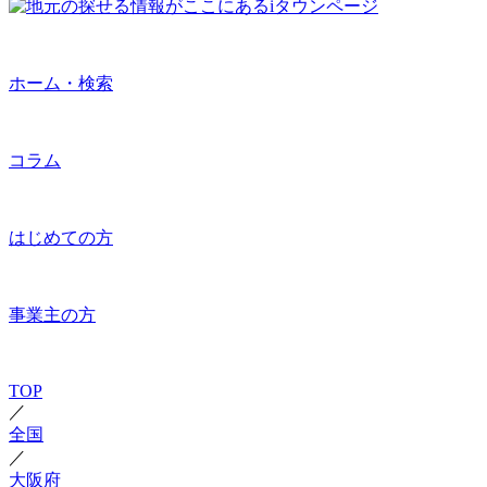
ホーム・検索
コラム
はじめての方
事業主の方
TOP
／
全国
／
大阪府