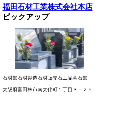
福田石材工業株式会社本店
ピックアップ
石材卸
石材製造
石材販売
石工品
墓石卸
大阪府富田林市南大伴町１丁目３－２５