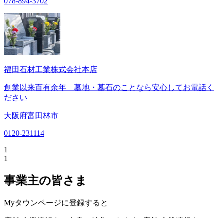
078-894-3702
福田石材工業株式会社本店
創業以来百有余年 墓地・墓石のことなら安心してお電話く
ださい
大阪府富田林市
0120-231114
1
1
事業主の皆さま
Myタウンページに登録すると