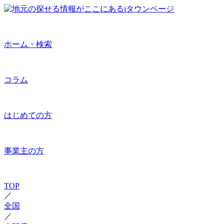
ホーム・検索
コラム
はじめての方
事業主の方
TOP
／
全国
／