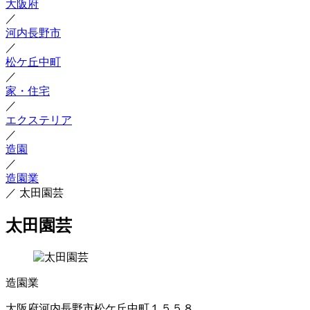
大阪府
／
河内長野市
／
松ケ丘中町
／
家・住宅
／
エクステリア
／
造園
／
造園業
／
太田園芸
太田園芸
造園業
大阪府河内長野市松ケ丘中町１５５８