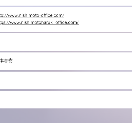
tp://www.nishimoto-office.com/
tps://www.nishimotoharuki-office.com/
本春樹