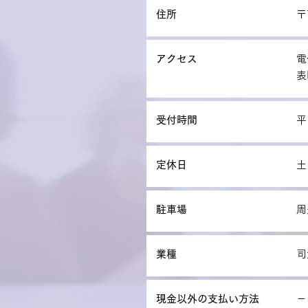
住所
〒
アクセス
電
表
受付時間
平
定休日
土
駐車場
周
業種
司
現金以外の支払い方法
－