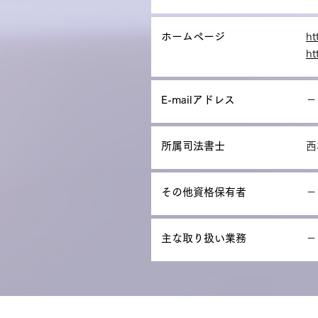
ホームページ
ht
ht
E-mailアドレス
－
所属司法書士
西
その他資格保有者
－
主な取り扱い業務
－