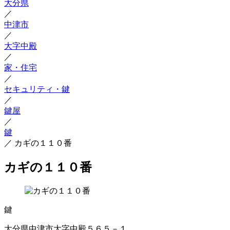
大分県
／
中津市
／
大字中殿
／
家・住宅
／
セキュリティ・鍵
／
鍵屋
／
鍵
／
カギの１１０番
カギの１１０番
鍵
大分県中津市大字中殿５６５－１