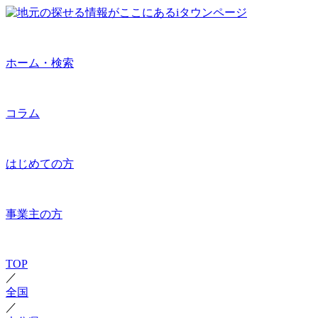
ホーム・検索
コラム
はじめての方
事業主の方
TOP
／
全国
／