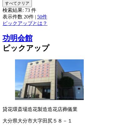
すべてクリア
検索結果:
73
件
表示件数
20件
|
50件
ピックアップとは？
功明会館
ピックアップ
貸花環
斎場
造花製造
造花店
葬儀業
大分県大分市大字田尻５８－１