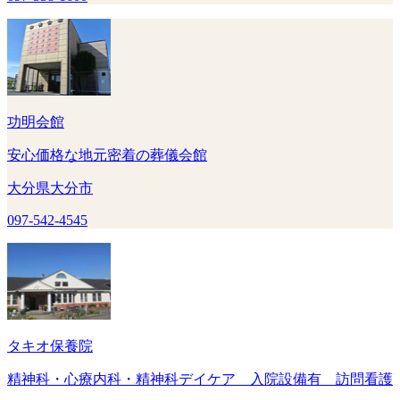
功明会館
安心価格な地元密着の葬儀会館
大分県大分市
097-542-4545
タキオ保養院
精神科・心療内科・精神科デイケア 入院設備有 訪問看護