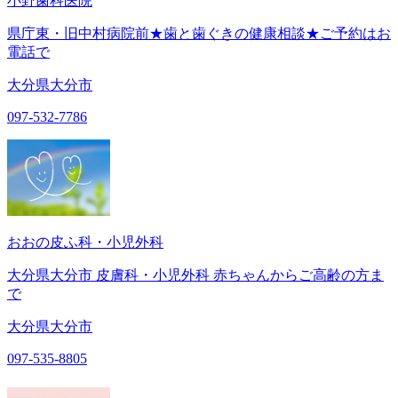
小野歯科医院
県庁東・旧中村病院前★歯と歯ぐきの健康相談★ご予約はお
電話で
大分県大分市
097-532-7786
おおの皮ふ科・小児外科
大分県大分市 皮膚科・小児外科 赤ちゃんからご高齢の方ま
で
大分県大分市
097-535-8805