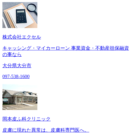
株式会社エクセル
キャッシング・マイカーローン 事業資金・不動産担保融資
の事なら
大分県大分市
097-538-1600
岡本皮ふ科クリニック
皮膚に現れた異常は、皮膚科専門医へ。