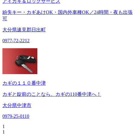
アイカギ＆ロックサービス
紛失キー・カギあけOK・国内外車種OK／24時間・夜も出張
可
大分県速見郡日出町
0977-72-2212
カギの１１０番中津
カギと錠前のことなら、カギの110番中津へ！
大分県中津市
0979-25-0110
1
1