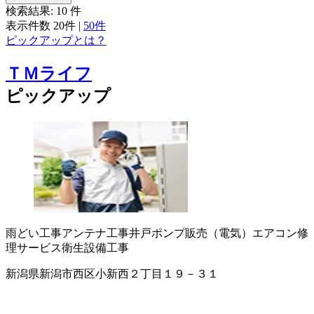
検索結果:
10
件
表示件数
20件
|
50件
ピックアップとは？
ＴＭライフ
ピックアップ
雨どい工事
アンテナ工事
井戸ポンプ販売（電気）
エアコン修
理サービス
衛生設備工事
新潟県新潟市西区小新西２丁目１９－３１