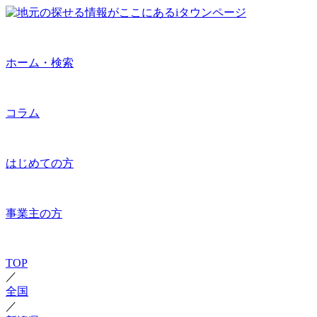
ホーム・検索
コラム
はじめての方
事業主の方
TOP
／
全国
／